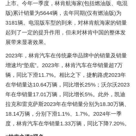
上市。今年一季度，林肯航海家(包括燃油版、电混
版)累计销量为5644辆，去年同期(仅有燃油版)为
3181辆。电混版车型的到来，对林肯航海家的销量
起到了一定的提升作用，但未对林肯中国的整体发
展带来显著效果。
2023年，林肯汽车在传统豪华品牌中的销量及销量
增速均“垫底”。2023年，林肯汽车在华销量超7万
辆，同比下滑11.7%。相比之下，捷豹路虎2023年
在华销量达10.64万辆，同比增长25%；沃尔沃2023
年在华销量17.01万辆，同比增长5%。此外，凯迪
拉克和雷克萨斯2023年在华销量分别为18.30万辆、
18.14万辆，分别下滑1.1%、1.7%。2024年一季
度，林肯汽车在华销量1.33万辆，同比下降7.20%。