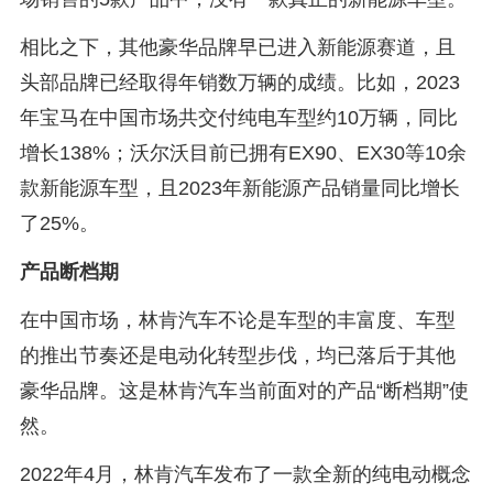
相比之下，其他豪华品牌早已进入新能源赛道，且
头部品牌已经取得年销数万辆的成绩。比如，2023
年宝马在中国市场共交付纯电车型约10万辆，同比
增长138%；沃尔沃目前已拥有EX90、EX30等10余
款新能源车型，且2023年新能源产品销量同比增长
了25%。
产品断档期
在中国市场，林肯汽车不论是车型的丰富度、车型
的推出节奏还是电动化转型步伐，均已落后于其他
豪华品牌。这是林肯汽车当前面对的产品“断档期”使
然。
2022年4月，林肯汽车发布了一款全新的纯电动概念