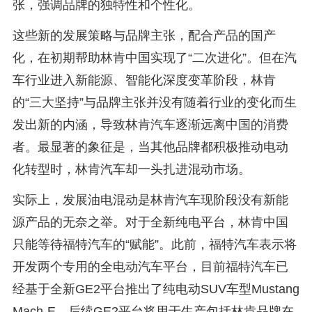
张，强调品牌的独特性和个性化。
这些新的发展策略与品牌主张，配合产品的国产
化，在初期帮助林肯中国实现了“二次进化”。但在汽
车行业进入新能源、智能化深度变革阶段，林肯
的“三大坚持”与品牌主张并没有随着行业的变化而生
发出新的内涵，导致林肯汽车逐渐远离中国的消费
者。最显著的象征是，当其他品牌都积极推动电动
化转型时，林肯汽车却一头扎进混动市场。
实际上，发展油电混动是林肯汽车现阶段没有新能
源产品的无奈之举。对于全新纯电平台，林肯中国
只能等待福特汽车的“赋能”。此前，福特汽车表示将
开发两个专用的全电动汽车平台，目前福特汽车已
经基于全新GE2平台推出了纯电动SUV车型Mustang
Mach-E，后续GE2平台将用于生产包括林肯品牌在