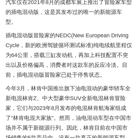
汽车仅在2021年8月的成都车展上推出了冒险家车型
的插电混动版，这是其发布过的唯一的新能源车
型。
插电混动版冒险家的NEDC(New European Driving
Cycle，新的欧洲驾驶循环测试标准)纯电续航里程仅
为64公里，搭载三缸发动机，再加上科技配置不突
出以及价格偏高，消费者对这款车的反应冷淡。目
前，插电混动版冒险家已处于停售状态。
今年3月，林肯中国推出旗下油电混动的豪华轿车全
新电混林肯Z、中大型豪华SUV全新电混林肯冒险
家，它们与2023年8月发布的电混林肯航海家组成
了“林肯电混大家族”。然而，油电混动车型在中国市
场并不属于新能源行列。因此，林肯目前在中国市
场销售的5款产品中，没有一款真正的新能源车型。