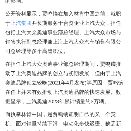
的影响。
公开资料显示，贾鸣镝在加入林肯中国之前，就职
于
上汽集团
并长期服务于合资企业上汽大众，担任
包括上汽大众奥迪事业部总经理、上汽大众市场与
销售执行副总经理兼上海上汽大众汽车销售有限公
司总经理等多个高管职位。
在担任上汽大众奥迪事业部总经理期间，贾鸣镝推
动了上汽奥迪品牌的创立与初期发展，但由于上汽
奥迪品牌创立较晚(2021年4月发布)等原因，贾鸣镝
在任上并未有效推动上汽奥迪品牌的快速发展。数
据显示，上汽奥迪2023年累计销量约3万辆。
而执掌林肯中国，是贾鸣镝证明自己的又一个契
机。面对销量持续下滑、电动化步伐迟缓、缺乏新