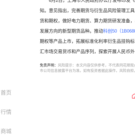
6月2日，上海市人民政府办公厅发布印发
知。意见指出，完善期货与衍生品风险管理工具
货和期权，做好电力期货、算力期货研发准备，
发展方向的新型期货品种。推动
科创50（1B068
期权等产品上市，拓展标准化利率衍生品挂钩标
汇市场交易货币和产品序列，探索开展人民币外
免责声明：
风险提示：本文内容仅供参考，不代表同花顺观
市公司信息披露平台为准。如有投资者据此操作，风险自担
首页
行情
商城