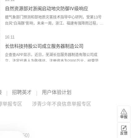
解决方案。
自然资源部对浙闽启动地灾防御Ⅳ级响应
据气象部门预测和部地质灾害技术指导中心研判，受第13号
台风“白海豚”影响，未来一周，浙江、福建有强降雨过程，浙
江大部、福建北部发生地质灾害的风险较高。自然资源部于8
月7日15时对浙江、福建启动地质灾害防御IV级响应。自然资
16:11
源部要求浙江省、福建省自然资源主管部门增强风险意识和
长信科技持股公司成立服务器制造公司
忧患意识，强化底线思维和极限思维，高度重视强降雨引发
地质灾害防范应对，及时组织开展巡查排查，切实做好监测
企查查APP显示，近日，芜湖长信服务器制造有限公司成
预警、会商研判、灾情险情处置和值班值守、信息报送等工
立，法定代表人为陈伟达，注册资本为2000万元，经营范围
作；中国地质调查局、自然资源部地质灾害技术指导中心加
包含：人工智能应用软件开发；云计算设备销售；云计算设
长信科技
--
强会商研判和专家调度，全力协助地方做好地质灾害防御工
备制造；电子元器件批发；光电子器件销售等。企查查股权
作。（新华社）
穿透显示，该公司由长信科技持股的芜湖长信智算科技有限
16:11
公司全资持股。（人民财讯）
接
招聘英才
用户体验计划
现货白银涨超4%
现货白银涨超4%，现报64.11美元/盎司。
荐举报专区
涉青少年不良信息举报专区
沪银
--
举报
16:09
龙旗科技：收到交易商协会30亿元债务融资工具
反馈
：ZX0050）