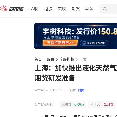
A股
港股
美股
期货
基金
首页
股票
个股期权
正文
上海：加快推出液化天然气
期货研发准备
2026-06-02 06:17:25
来源：
财闻
文章提及标的
天然气
-0.06%
科创50
+2.51%