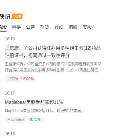
A股
重要
公告
期货
异动
港股
美股
16:19
卫信康：子公司获得注射用多种维生素(12)药品
注册证书，视同通过一致性评价
卫信康公告，公司全资子公司内蒙古白医制药近日收到国家
药监局核准签发的注射用多种维生素（12）《药品注册证
书》，注册分类为化学药品4类，视同通过一致性评价。该药
卫信康
+2.02%
品适用于需通过注射补充维生素的成人及11岁以上儿童患
者。2025年该药品在我国公立医疗机构终端销售额为16.01亿
16:17
元。截至2026年7月末，累计研发投入1131.39万元。
Maplebear美股盘前涨超11%
Maplebear美股盘前涨超11%，现报50.25美元。
Maplebear
-0.71%
16:13