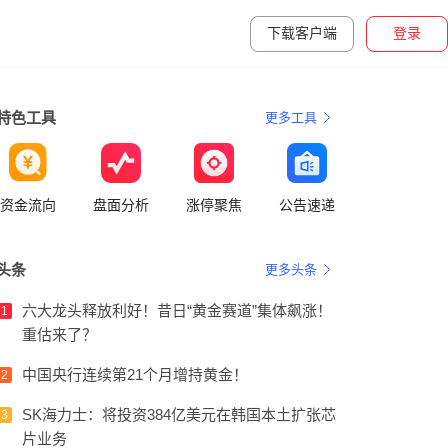
下载客户端
登录
特色工具
更多工具
资金流向
盘面分析
涨停聚焦
公告速递
头条
更多头条
六大龙头释放利好！昔日“黄金赛道”集体飙涨！
1
重估来了？
中国央行连续第21个月增持黄金！
2
SK海力士：将投资384亿美元在韩国本土扩张芯
3
片业务