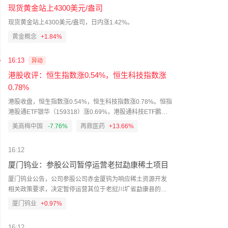
现货黄金站上4300美元/盎司
现货黄金站上4300美元/盎司，日内涨1.42%。
黄金概念
+1.84%
16:13
异动
港股收评：恒生指数涨0.54%，恒生科技指数涨
0.78%
港股收盘，恒生指数涨0.54%，恒生科技指数涨0.78%。恒指
港股通ETF银华（159318）涨0.69%，港股通科技ETF鹏华
（159751）涨1.45%。板块方面，加密货币挖矿、林业板块
美高梅中国
-7.76%
再鼎医药
+13.66%
涨幅靠前；金属包装、铅锌板块跌幅靠前。个股方面，拿森
科技涨64.11%，再鼎医药涨18.38%，金斯瑞生物科技涨
16:12
16.18%，智谱涨14.63%，太平洋航运涨13.77%；美高梅中
国跌7.76%，现代牧业跌6.94%，晋景新能跌5.94%，沪上阿
厦门钨业：参股公司暂停运营老挝勐康稀土项目
姨跌5.48%，海致科技集团跌5.44%。
厦门钨业公告，公司参股公司赤金厦钨为响应稀土资源开发
相关政策要求，决定暂停运营其位于老挝川圹省勐康县的勐
康稀土矿项目。该项目目前处于试生产阶段，2025年度生产
厦门钨业
+0.97%
稀土产品998.56吨，赤金厦钨归母净利润-10659.31万元。暂
停运营后，赤金厦钨将继续推进矿权证照续期工作，并寻求
16:12