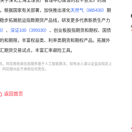
《关于深化上海全球资产管理中心建设的若干意见》的通
。根据国家有关部署，加快推出液化
天然气（885430）
期
稳步拓展航运指数期货产品线，研发更多代表新质生产力
8）
、
深证100（399330）
、创业板股指期货和期权、国债
的和期限，丰富权益类、利率类期货和期权产品。拓展外
汇期货交易试点，丰富汇率避险工具。
点。同花顺各类信息服务基于人工智能算法，如有出入请以证监会指定上
，同花顺对此不承担任何责任。
返回首页