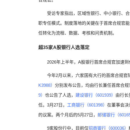
受访专家指出，区域性银行、中小银行、合
职专任模式。制度落地的关键在于首席合规官能
任转化为流程、数据、考核和问责机制。
超35家A股银行人选落定
2026年上半年，A股银行首席合规官加速到
今年2月以来，六家国有大行的首席合规官陆
K3988）
分别发布公告，均由行长兼任首席合规官
9）
也公告了人选，
建设银行（601939）
由行长
任。3月27日，
工商银行（601398）
在董事会决
的议案。两个月后的5月27日，
邮储银行（6016
9家股份行中，目前仅
招商银行（600036）