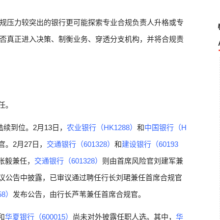
规压力较突出的银行更可能探索专业合规负责人升格或专
否真正进入决策、制衡业务、穿透分支机构，并将合规责
任。
续到位。2月13日，
农业银行（HK1288）
和
中国银行（H
。2月27日，
交通银行（601328）
和
建设银行（60193
张毅兼任，
交通银行（601328）
则由首席风险官刘建军兼
议公告中披露，已审议通过聘任行长刘珺兼任首席合规官
58）
发布公告，由行长芦苇兼任首席合规官。
和
华夏银行（600015）
尚未对外披露任职人选。其中，
华