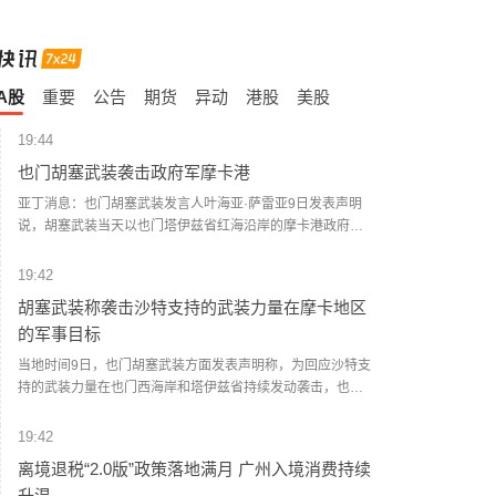
A股
重要
公告
期货
异动
港股
美股
19:44
也门胡塞武装袭击政府军摩卡港
亚丁消息：也门胡塞武装发言人叶海亚·萨雷亚9日发表声明
说，胡塞武装当天以也门塔伊兹省红海沿岸的摩卡港政府军
集结点和武器库为目标，动用大量弹道导弹和无人机发动了
大规模攻击。 据也门政府媒体9日援引摩卡港负责人阿卜杜勒
19:42
马利克·沙拉比的话报道说，袭击波及港口内的民用设施。防
胡塞武装称袭击沙特支持的武装力量在摩卡地区
空部队在摩卡上空拦截了胡塞武装的无人机。 社交媒体上流
的军事目标
传的视频画面显示，遭袭现场浓烟滚滚。 一名摩卡当地官员
告诉新华社记者，该港口遭到弹道导弹和无人机的猛烈攻
当地时间9日，也门胡塞武装方面发表声明称，为回应沙特支
击，港口设施被严重破坏。一些港口工作人员被困，但尚未
持的武装力量在也门西海岸和塔伊兹省持续发动袭击，也门
有人员伤亡的报告。(新华社)
胡塞武装当天对沙特支持的武装力量在摩卡地区的军事集结
和武器库发动了一次“大规模、高强度”军事行动。声明称，此
19:42
次行动使用大量弹道导弹和无人机，目标包括沙特支持的武
离境退税“2.0版”政策落地满月 广州入境消费持续
装力量在摩卡地区的军事集结人员及武器仓库。声明称，袭
升温