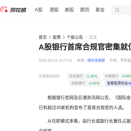
A股
港股
美股
期货
基金
首页
股票
个股公告
正文
A股银行首席合规官密集就
2026-06-03 14:27:01
来源：
国际金融报
作者：
李若菡
文章提及标的
农业银行
-1.26%
中国银行
-0.95
招商银行
-0.44%
查看股票机会
根据银行官网及巨潮资讯网公告，《国际金融
已有超过35家机构宣布了首席合规官的人选。
从任职模式来看，由行长或副行长兼任占据
合规官。