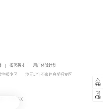
向偏西方向移动，下午6点钟其中心位于乐清湾内，中心附近
伊朗革命卫队：将保持对海峡控制至敌方接受全
最大风力有14级（42米/秒），中心最低气压为945百帕。预
部条件
计，“白海豚”将以每小时15-20公里的速度向偏西转西偏北方
向移动，强度逐渐减弱。（新华社）
伊朗伊斯兰革命卫队发言人穆赫比9日说，伊朗当前的战略是
保持对霍尔木兹海峡的控制，直至敌方接受伊朗的全部条件
并承认失败。穆赫比表示，伊朗已迫使敌人放弃此前设定的
所有目标，对方当前正将精力集中于“重新开放霍尔木兹海
18:09
峡”。伊朗将保持对海峡的控制，“直到敌人接受我们的全部条
新疆发布高温橙色预警 局部气温超45℃
件，承认其失败”。穆赫比说：“（伊方的）抵抗将永远持续、
没有终点，击败敌人是伊朗不可改变的战略。”（新华社）
新疆维吾尔自治区气象台8月9日15时32分发布高温橙色预警
信号：预计9日下午至19日，天山北坡、南疆盆地、东疆大部
和塔城地区北部、阿勒泰地区西部的部分地区将有37℃以上
的高温天气，其中博州东部、塔城地区北部、克拉玛依市、
18:09
接
招聘英才
用户体验计划
石河子市、昌吉州、阿克苏地区、巴州、吐鲁番市、哈密市
白宫官员证实特朗普与美联储主席定期通话 强调
等地的部分区域最高气温将升至40℃以上，吐鲁番市局部区
荐举报专区
涉青少年不良信息举报专区
尊重央行独立性
域将达45℃以上。需加强防范山区局地融雪型洪水，并注意
防暑降温和用火安全。（央视新闻）
近日，美国白宫国家经济委员会主任凯文·哈西特在接受采访
举报
时证实，美国总统特朗普与新任美联储主席凯文·沃什经常通
话讨论经济问题。哈西特称，特朗普尊重美联储的独立性，
反馈
并确信特朗普不会就利率决策向美联储主席施压。据悉，特
：ZX0050）
18:07
朗普与沃什的定期通话在白宫与美联储的关系史上实属罕
俄乌互袭致多人死伤
见，这引发了人们对总统谋求影响美联储决策的担忧。（央