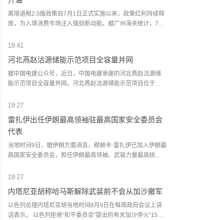
击“命中准确”，造成相关武器装备大范围损毁，并导致数十人
死伤，其中包括沙特人员。声明还称，也门胡塞武装将继续
离境退税2.0版政策自7月1日正式实施以来，政策红利持续释
监视和跟踪沙特支持的武装力量的军事调动和人员集结，并
放，为入境消费市场注入强劲新动能。据广州海关统计，7月
对相关目标实施“精准、直接”的打击。(央视新闻)
1日至8月8日，广州白云机场海关已验放境外旅客离境退税申
请单约1.9万份，申请单金额约1亿元，同比分别增长约5倍、
19:41
1.5倍。据统计，今年1至7月，广州白云机场海关累计验放境
河北燕赵沽源储能示范项目全容量并网
外旅客离境退税申请单超8.9万份，申请单金额超4.86亿元，
同比分别增长7.5倍、1.4倍。(人民财讯)
据中国电建公众号，近日，中国电建承建的河北燕赵沽源储
能示范项目全容量并网。河北燕赵沽源储能示范项目位于张
家口市沽源县西辛营乡，采用了先进的300兆瓦/600兆瓦时磷
酸铁锂储能系统，共安装48组6.25兆瓦/12.5兆瓦时储能单
19:27
元，配套建设了一座220千伏升压站及相关电气附属设施。
雷扎伊出任伊朗最高领袖驻最高国家安全委员会
(人民财讯)
代表
当地时间9日，据伊朗方面消息，穆赫辛·雷扎伊已加入伊朗最
高国家安全委员会，担任伊朗最高领袖、武装力量最高统帅
穆杰塔巴·哈梅内伊在该委员会的代表。(央视新闻)
19:27
内塔尼亚胡称哈马斯解除武装前不会从加沙撤军
以色列总理内塔尼亚胡当地时间8月9日在每周政府会议上讲
话表示， 以色列拒绝“和平委员会”提出的有关加沙停火“15点