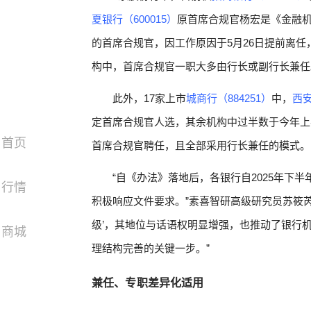
夏银行（600015）
原首席合规官杨宏是《金融机
的首席合规官，因工作原因于5月26日提前离
构中，首席合规官一职大多由行长或副行长兼任
此外，17家上市
城商行（884251）
中，
西安
定首席合规官人选，其余机构中过半数于今年上
首页
首席合规官聘任，且全部采用行长兼任的模式。
“自《办法》落地后，各银行自2025年下
行情
积极响应文件要求。”素喜智研高级研究员苏筱芮
级’，其地位与话语权明显增强，也推动了银行机
商城
理结构完善的关键一步。”
兼任、专职差异化适用