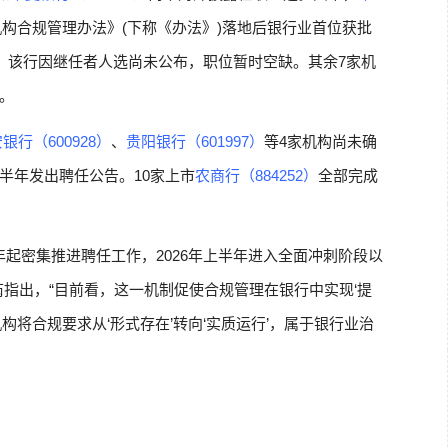
构合规管理办法》(下称《办法》)落地后银行业首位获批
任，该行因继任者人选尚未公布，职位暂时空缺。其余7家机
。
银行（600928）
、
贵阳银行（601997）
等4家机构尚未确
半年发出聘任公告。10家上市
农商行（884252）
全部完成
半年起密集推进聘任工作，2026年上半年进入全面冲刺阶段以
指出，“目前看，这一机制促使合规管理在银行中实现‘提
构将合规要求从‘形式存在’转向‘实质运行’，属于银行业治