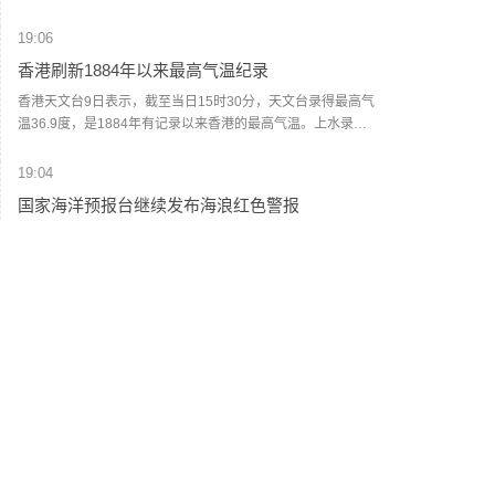
方案”，在巴勒斯坦伊斯兰抵抗运动（哈马斯）彻底解除武装
前，以军不会从加沙地带撤退，并强调在其任内绝不允许建
19:06
立巴勒斯坦国，也绝不允许伊朗拥有核武器。(央视新闻)
香港刷新1884年以来最高气温纪录
香港天文台9日表示，截至当日15时30分，天文台录得最高气
温36.9度，是1884年有记录以来香港的最高气温。上水录得
最高气温39.8度，是天文台自设置自动气象站以来在香港境
内录得的最高纪录。天文台表示，台风“白海豚”的外围下沉气
19:04
流正为广东带来普遍晴朗及极端酷热的天气。未来一两日持
国家海洋预报台继续发布海浪红色警报
续极端酷热，部分地区气温达37度或以上。（央视新闻）
记者从自然资源部获悉，今天（9日）16时，国家海洋预报台
继续发布海浪红色警报。预计8月9日下午到10日下午，东海
将出现7到12米的狂浪到狂涛区，近海海域海浪预警级别为橙
色；浙江近岸海域将出现5到8米的巨浪到狂浪，该近岸海域
18:56
海浪预警级别为红色，上海、福建北部近岸海域将出现3到5
伊朗最高领袖与总统会谈
米的大浪到巨浪，该近岸海域海浪预警级别为橙色，江苏南
部近岸海域将出现3到4米的大浪到巨浪，福建南部近岸海域
据伊朗塔斯尼姆通讯社今天（8月9日）报道，伊朗总统佩泽
将出现2到3.5米的中浪到大浪，该近岸海域海浪预警级别为
希齐扬与伊朗最高领袖、武装力量最高统帅穆杰塔巴·哈梅内
黄色。提醒在上述海域作业的船只注意安全，沿海各有关单
伊举行会谈。双方就伊朗当前经济和军事等问题交换意见，
位提前采取防浪避浪措施。（央视新闻）
重点讨论保障民众基本生活需求、当前冲突局势及未来形
18:42
势、军事领域最新进展，以及本币、外汇和能源资源的筹措
伊朗陆军司令：将对任何敌对行动作出坚决回应
与使用管理等问题。双方还就伊朗与外国开展经济合作等议