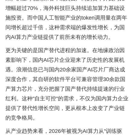
增幅超过70%，海外科技巨头持续追加算力基础设
施投资。而中国人工智能产业的token调用量在两年
间增长超过千倍，这种需求端的爆发性增长，为国
内AI算力产业链提供了前所未有的增长动力。
更为关键的是国产替代进程的加速。在地缘政治因
素影响下，国内AI芯片企业迎来了历史性的发展机
遇。浪潮信息已与国内20余家国产AI芯片厂商达成
深度合作，其自研的软件平台可兼容管理30余款国
产算力芯片，充分把握了国产替代持续提速的行业
红利。这种"自主可控"的需求，不仅为国内算力企业
提供了替代性增长空间，更从根本上改变了产业链
的竞争格局。
从产业趋势来看，2026年被视为AI算力从"训练驱