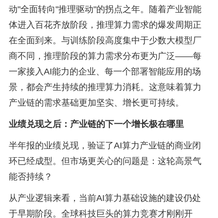
动"全面转向"推理驱动"的拐点之年。随着产业智能
体进入百花齐放阶段，推理算力需求的爆发周期正
在全面到来。与训练阶段高度集中于少数大模型厂
商不同，推理阶段的算力需求分布更为广泛——每
一家接入AI能力的企业、每一个部署智能应用的场
景，都会产生持续的推理算力消耗。这意味着算力
产业链的需求基础更加坚实、增长更可持续。
业绩兑现之后：产业链的下一个增长极在哪里
半年报的业绩兑现，验证了AI算力产业链的商业闭
环已经成型。但市场更关心的问题是：这轮高景气
能否持续？
从产业逻辑来看，当前AI算力基础设施的建设仍处
于早期阶段。全球科技巨头的算力竞赛才刚刚开