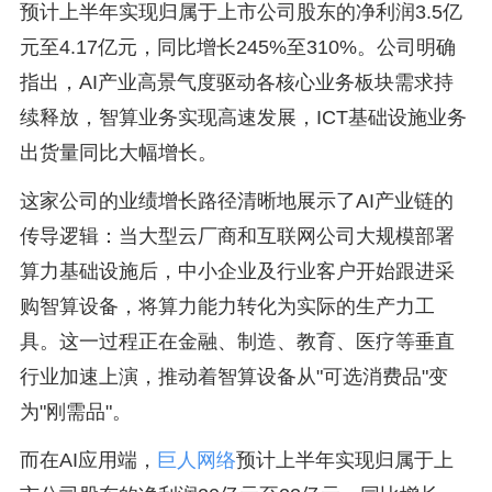
预计上半年实现归属于上市公司股东的净利润3.5亿
元至4.17亿元，同比增长245%至310%。公司明确
指出，AI产业高景气度驱动各核心业务板块需求持
续释放，智算业务实现高速发展，ICT基础设施业务
出货量同比大幅增长。
这家公司的业绩增长路径清晰地展示了AI产业链的
传导逻辑：当大型云厂商和互联网公司大规模部署
算力基础设施后，中小企业及行业客户开始跟进采
购智算设备，将算力能力转化为实际的生产力工
具。这一过程正在金融、制造、教育、医疗等垂直
行业加速上演，推动着智算设备从"可选消费品"变
为"刚需品"。
而在AI应用端，
巨人网络
预计上半年实现归属于上