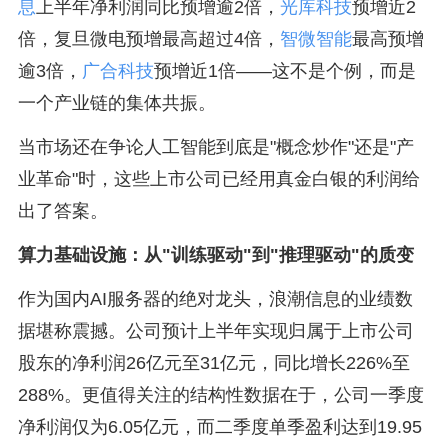
息
上半年净利润同比预增逾2倍，
光库科技
预增近2
倍，复旦微电预增最高超过4倍，
智微智能
最高预增
逾3倍，
广合科技
预增近1倍——这不是个例，而是
一个产业链的集体共振。
当市场还在争论人工智能到底是"概念炒作"还是"产
业革命"时，这些上市公司已经用真金白银的利润给
出了答案。
算力基础设施：从"训练驱动"到"推理驱动"的质变
作为国内AI服务器的绝对龙头，浪潮信息的业绩数
据堪称震撼。公司预计上半年实现归属于上市公司
股东的净利润26亿元至31亿元，同比增长226%至
288%。更值得关注的结构性数据在于，公司一季度
净利润仅为6.05亿元，而二季度单季盈利达到19.95