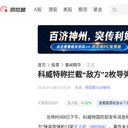
A股
港股
美股
期货
基金
首页
股票
要闻精华
正文
科威特称拦截“敌方”2枚导
2026-07-08 11:54:19
来源：
同花顺7x24快讯
文章提及标的
无人机
-0.32%
查看股票机会
下
当地时间8日下午，科威特国防部发布消息
方”弹道导弹和13架
无人机（885564）
，事件未