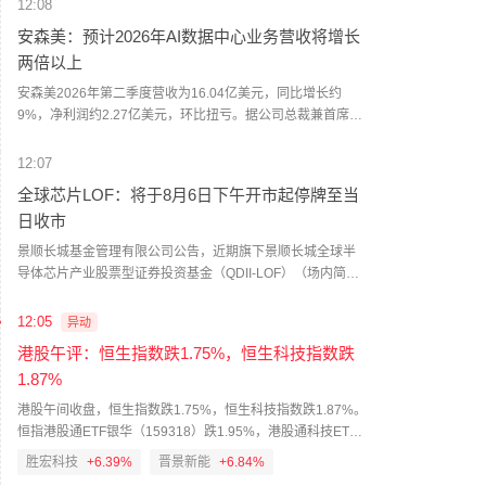
涉案产品征收为期五年的反倾销税，具体如下：泰兴市昇科
12:08
化工有限公司及其关联企业税率为11.42%、上海华谊新材料
安森美：预计2026年AI数据中心业务营收将增长
有限公司及其关联企业税率为8.32%、平湖石化有限责任公司
两倍以上
及其关联企业税率为19.17%、中国其他生产商/出口商税率为
18.69%。涉案产品的韩国税号为2916.12.3000。
安森美2026年第二季度营收为16.04亿美元，同比增长约
9%，净利润约2.27亿美元，环比扭亏。据公司总裁兼首席执
行官Hassane El-Khoury介绍，AI数据中心是公司增长最快的
业务领域，预计该业务2026年营收将实现两倍以上增长。报
12:07
告期内，公司获云基础设施电源供应商长城电源战略性AI数据
全球芯片LOF：将于8月6日下午开市起停牌至当
中心平台项目；面向AI数据中心、机器人及工业基础设施等应
日收市
用，公司推出了氮化镓（GaN）电源产品组合，覆盖40V至
650V电压范围。
景顺长城基金管理有限公司公告，近期旗下景顺长城全球半
导体芯片产业股票型证券投资基金（QDII-LOF）（场内简
称：全球芯片，扩位简称：全球芯片LOF，交易代码：
501225）二级市场交易价格明显高于基金份额净值，出现较
12:05
异动
大幅度溢价。2026年8月6日中午收盘，本基金二级市场的收
港股午评：恒生指数跌1.75%，恒生科技指数跌
盘价为4.000元，截至2026年8月4日，本基金基金份额净值
1.87%
为3.0485元。特此郑重提醒广大投资者，应密切关注二级市
场交易价格溢价风险，审慎做出投资决策，如盲目投资，后
港股午间收盘，恒生指数跌1.75%，恒生科技指数跌1.87%。
续可能遭受重大损失。为保护投资者利益，本基金将于2026
恒指港股通ETF银华（159318）跌1.95%，港股通科技ETF
年8月6日下午开市起停牌至当日收市，停牌期间本基金赎回
鹏华（159751）跌2.06%。板块方面，计算机存储设备、焦
胜宏科技
+6.39%
晋景新能
+6.84%
业务照常办理。
炭加工Ⅲ板块涨幅靠前；可选消费经销Ⅳ、可选消费经销Ⅲ