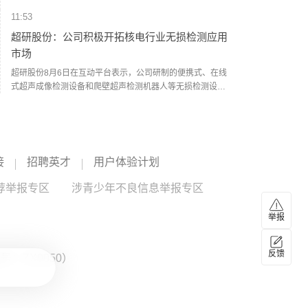
板块跌幅靠前。个股方面，MINIMAX-W涨16.15%，沪上阿
11:53
姨涨10.75%，维立志博-B涨8.18%，胜宏科技涨7.69%，晋
景新能涨6.84%；真健康医疗-B跌20.35%，友邦保险跌
超研股份：公司积极开拓核电行业无损检测应用
8.75%，友邦保险-R跌8.55%，首钢朗泽跌7.64%，长光辰芯
市场
跌7.6%。
超研股份8月6日在互动平台表示，公司研制的便携式、在线
式超声成像检测设备和爬壁超声检测机器人等无损检测设备
可用于核电设备生产制造和在役运行的质量检测控制中，公
超研股份
--
司积极开拓核电行业无损检测应用市场。
11:50
科兴冻干人用狂犬病疫苗获药品注册证书
接
招聘英才
用户体验计划
8月6日，北京科兴控股（集团）有限公司旗下科兴（成都）
荐举报专区
涉青少年不良信息举报专区
生物制品有限公司研制的冻干人用狂犬病疫苗（Vero细胞）
获得国家药品监督管理局颁发的《药品注册证书》。该疫苗
科兴制药
--
举报
基于无血清、无动物源性工艺开发，同时获批“5针法”和“简易
4针法”两种免疫程序，成为国内首个符合WHO推荐简易4针法
11:45
的无血清狂犬病疫苗。（人民财讯）
反馈
：ZX0050）
8月6日午间公告一览：温州宏丰定增申请获深交
所受理
温州宏丰公告，公司于2026年8月5日收到深圳证券交易所出