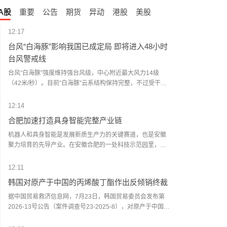
A股
重要
公告
期货
异动
港股
美股
12:17
台风“白海豚”影响我国已成定局 即将进入48小时
台风警戒线
台风“白海豚”强度维持强台风级，中心附近最大风力14级
（42米/秒）。目前“白海豚”云系结构保持完整，不过受干空
气侵入的影响，外围螺旋云带存在轻微不对称，北侧对流更
为明显，有“头重脚轻”之感。最新预报显示，“白海豚”将直奔
12:14
我国华东沿海而来，尽管后期路径仍有较大变数，但影响我
合肥加速打造具身智能完整产业链
国已成定局。由此，“白海豚”即将成为1951年以来，登陆我
国的、生成位置最偏东的台风，打破1822号台风“山竹”此前
机器人和具身智能是发展新质生产力的关键赛道，也是安徽
保持的纪录。（中国天气网）
聚力培育的先导产业。在安徽合肥的一处科技示范园里，当
地专门建起了机器人的训练学校，从硬件制造到数据训练再
到测试优化的完整产业链正在逐步形成。（央视新闻）
12:11
韩国对原产于中国的丙烯酸丁酯作出反倾销终裁
据中国贸易救济信息网，7月23日，韩国贸易委员会发布第
2026-13号公告（案件调查号23-2025-8），对原产于中国的
丙烯酸丁酯作出反倾销肯定性终裁，建议韩国企划财政部对