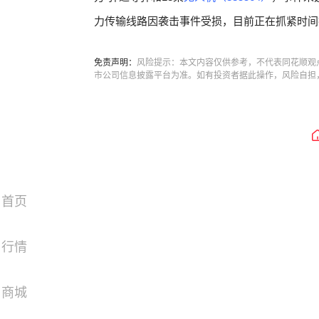
力传输线路因袭击事件受损，目前正在抓紧时间抢
免责声明：
风险提示：本文内容仅供参考，不代表同花顺观
市公司信息披露平台为准。如有投资者据此操作，风险自担
首页
行情
商城