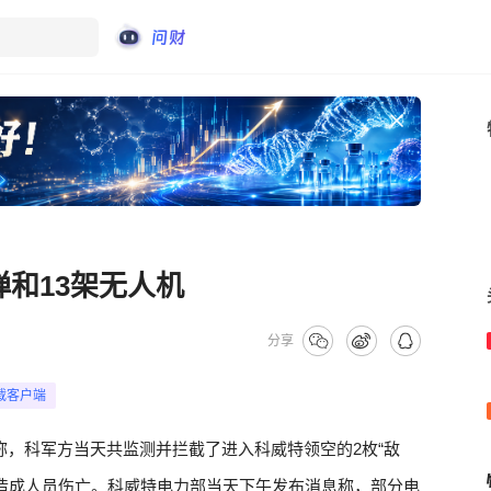
弹和13架无人机
分享
载客户端
称，科军方当天共监测并拦截了进入科威特领空的2枚“敌
造成人员伤亡。科威特电力部当天下午发布消息称，部分电