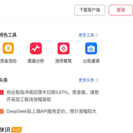
下载客户端
登录
特色工具
更多工具
资金流向
盘面分析
涨停聚焦
公告速递
头条
更多头条
创业板指冲高回落半日跌0.67%，贵金属、煤炭
1
开采加工板块涨幅居前
DeepSeek拟上调API服务定价，预计涨幅较大
2