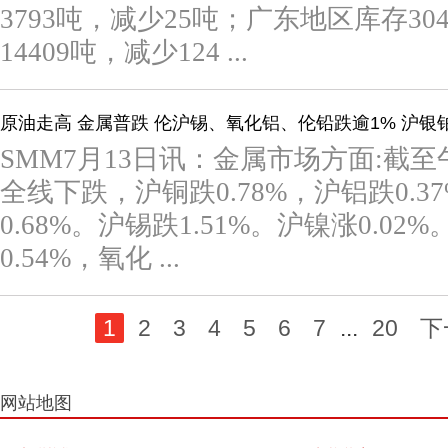
3793吨，减少25吨；广东地区库存3
14409吨，减少124 ...
原油走高 金属普跌 伦沪锡、氧化铝、伦铅跌逾1% 沪银
SMM7月13日讯：金属市场方面:截
全线下跌，沪铜跌0.78%，沪铝跌0.3
0.68%。沪锡跌1.51%。沪镍涨0.
0.54%，氧化 ...
1
2
3
4
5
6
7
...
20
下
网站地图