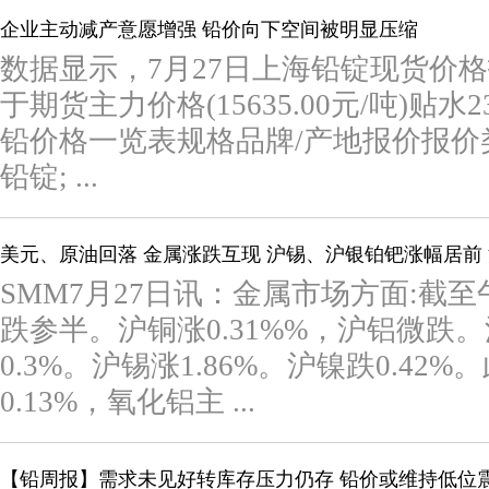
企业主动减产意愿增强 铅价向下空间被明显压缩
数据显示，7月27日上海铅锭现货价格报价
于期货主力价格(15635.00元/吨)贴水2
铅价格一览表规格品牌/产地报价报价类
铅锭; ...
美元、原油回落 金属涨跌互现 沪锡、沪银铂钯涨幅居前 
SMM7月27日讯：金属市场方面:截
跌参半。沪铜涨0.31%%，沪铝微跌。
0.3%。沪锡涨1.86%。沪镍跌0.4
0.13%，氧化铝主 ...
【铅周报】需求未见好转库存压力仍存 铅价或维持低位