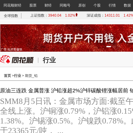
同花顺财经
股票
财经
同顺号
原创
个股
行情
数据
行业
首页
>
行业
> 期货_铅
原油三连跌 金属普涨 沪铅涨超2%沪锌碳酸锂涨幅居前 
SMM8月5日讯：金属市场方面:截
全线上涨。沪铜涨0.79%，沪铝涨0.1
1.38%。沪锡涨0.5%。沪镍跌0.7
于23365元/吨， ...