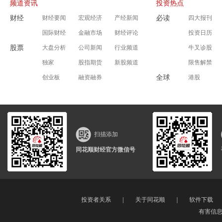
频道资讯
投资热点
财经
必读
财经要闻
宏观经济
产经新闻
四大报刊
国际财经
金融市场
财经评论
投资日历
股票
大盘分析
公司新闻
行业频道
牛叉诊股
独家
股指期货
新股频道
限售解禁
全球
创业板
融资融券
港股
扫描添加
同花顺财经官方微信号
投资者关系
|
关于同花顺
|
软件下载
有害信