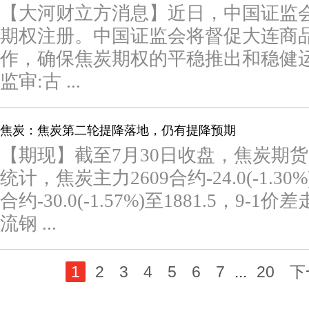
【大河财立方消息】近日，中国证监
期权注册。中国证监会将督促大连商
作，确保焦炭期权的平稳推出和稳健运行
监审:古 ...
焦炭：焦炭第二轮提降落地，仍有提降预期
【期现】截至7月30日收盘，焦炭期
统计，焦炭主力2609合约-24.0(-1.30%
合约-30.0(-1.57%)至1881.5，9-
流钢 ...
1
2
3
4
5
6
7
...
20
下