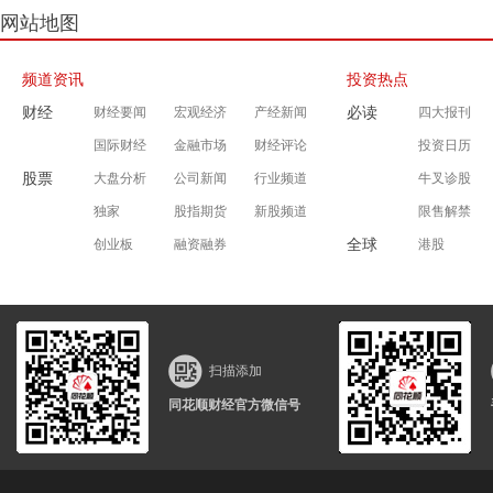
网站地图
频道资讯
投资热点
财经
必读
财经要闻
宏观经济
产经新闻
四大报刊
国际财经
金融市场
财经评论
投资日历
股票
大盘分析
公司新闻
行业频道
牛叉诊股
独家
股指期货
新股频道
限售解禁
全球
创业板
融资融券
港股
扫描添加
同花顺财经官方微信号