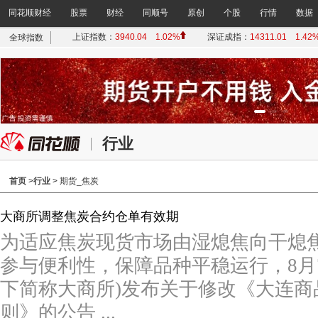
同花顺财经
股票
财经
同顺号
原创
个股
行情
数据
行业
首页
>
行业
> 期货_焦炭
大商所调整焦炭合约仓单有效期
为适应焦炭现货市场由湿熄焦向干熄
参与便利性，保障品种平稳运行，8月
下简称大商所)发布关于修改《大连
则》的公告 ...