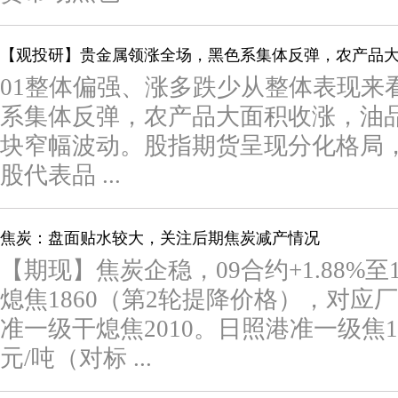
【观投研】贵金属领涨全场，黑色系集体反弹，农产品
01整体偏强、涨多跌少从整体表现来
系集体反弹，农产品大面积收涨，油
块窄幅波动。股指期货呈现分化格局
股代表品 ...
焦炭：盘面贴水较大，关注后期焦炭减产情况
【期现】焦炭企稳，09合约+1.88%至
熄焦1860（第2轮提降价格），对应厂库
准一级干熄焦2010。日照港准一级焦15
元/吨（对标 ...