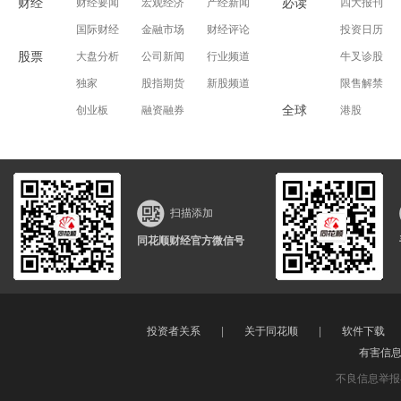
财经
必读
财经要闻
宏观经济
产经新闻
四大报刊
国际财经
金融市场
财经评论
投资日历
股票
大盘分析
公司新闻
行业频道
牛叉诊股
独家
股指期货
新股频道
限售解禁
全球
创业板
融资融券
港股
扫描添加
同花顺财经官方微信号
投资者关系
|
关于同花顺
|
软件下载
有害信
不良信息举报