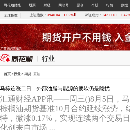
同花顺财经
股票
财经
同顺号
原创
个股
行情
数据
行业
首页
>
行业
> 期货_豆油
马棕连涨二日，外部油脂与能源的疲软仍是隐忧
汇通财经APP讯——周三()8月5日
棕榈油期货基准10月合约延续涨势，结
特，微涨0.17%，实现连续两个交易
化剂来自市场 ...