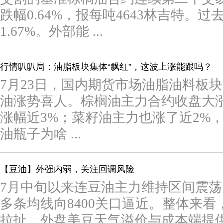
跌幅0.64%，报每吨4643林吉特。
1.67%。外部能 ...
行情叭叭局：油脂板块集体“飘红”，这波上涨能跟吗？
7月23日，国内期货市场油脂油料板
油涨势喜人。棕榈油主力合约收盘大涨26
涨幅近3%；菜籽油主力也涨了近2%，站
油瓶子为啥 ...
【豆油】外强内弱，关注回调风险
7月中旬以来连豆油主力维持区间震荡
多条均线向8400关口逼近。整体来
拉扯，外盘美豆天气溢价与成本端提