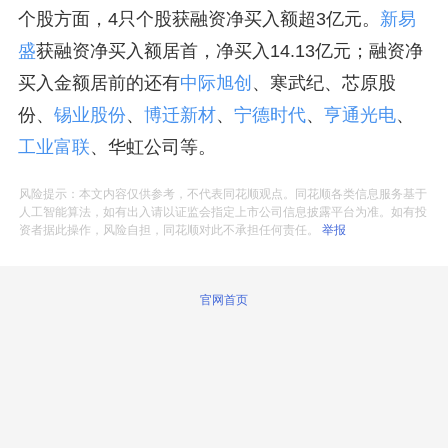
个股方面，4只个股获融资净买入额超3亿元。
新易
盛
获融资净买入额居首，净买入14.13亿元；融资净
买入金额居前的还有
中际旭创
、寒武纪、芯原股
份、
锡业股份
、
博迁新材
、
宁德时代
、
亨通光电
、
工业富联
、华虹公司等。
风险提示：本文内容仅供参考，不代表同花顺观点。同花顺各类信息服务基于
人工智能算法，如有出入请以证监会指定上市公司信息披露平台为准。如有投
资者据此操作，风险自担，同花顺对此不承担任何责任。
举报
官网首页