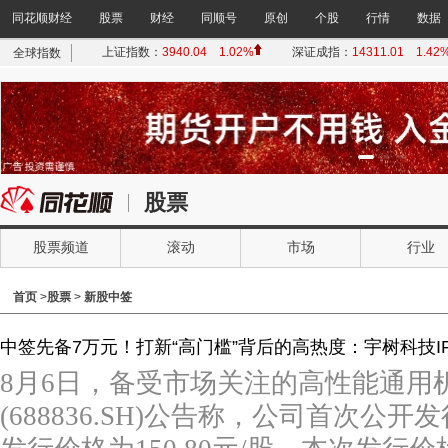
同花顺财经
股票
财经
同顺号
原创
个股
行情
数据
股票
股票频道
滚动
市场
行业
B股
美股
港股
融资融券
首页
>
股票
>
新股中签
中签先备7万元！打新“高门槛”背后的高热度：宇树科技I
8月6日，备受市场关注的高性能通用
(688836.SH)公告称，公司首次公