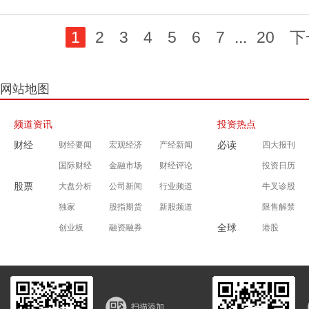
1
2
3
4
5
6
7
...
20
下
网站地图
频道资讯
投资热点
财经
必读
财经要闻
宏观经济
产经新闻
四大报刊
国际财经
金融市场
财经评论
投资日历
股票
大盘分析
公司新闻
行业频道
牛叉诊股
独家
股指期货
新股频道
限售解禁
全球
创业板
融资融券
港股
扫描添加