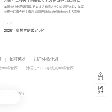
题上，伊朗和阿曼两国的军事部门已根据现有海图展开磋
商。待相关谈判完成并形成最终结论后，新的通航路线将得
美国有线电视新闻网7日以多名知情人士为来源报道说，美军
到确定。（CCTV国际时讯）
参谋长联席会议主席丹·凯恩近期向总统特朗普的多名高级顾
问表示，美国需要找到从伊朗战事中退出的路径。报道援引
知情人士的话说，过去几周内，凯恩同中央情报局局长拉特
18:51
克利夫、国务卿鲁比奥和副总统万斯等讨论了对升级军事冲
2026年度总票房破240亿
突的担忧，提出寻求退出对伊战事的可能性。报道说，相较
于派遣地面部队，特朗普更倾向于通过空袭伊朗来达成作战
据灯塔专业版数据，截至8月8日，2026年度大盘票房（含预
目标，但凯恩等人认为“不太可能实现”。（新华社）
售）突破240亿，《飞驰人生3》《功夫女足》《给阿嬷的情
书》《镖人：风起大漠》《八仙！》暂列年度票房前五名。
（财联社）
18:25
接
招聘英才
用户体验计划
伊朗革命卫队：重开海峡需美国接受伊朗条件
荐举报专区
伊朗革命卫队发言人今天（8月8日）表示，重新开放霍尔木
涉青少年不良信息举报专区
兹海峡取决于美国完全接受伊朗的条件，与伊朗当前与阿曼
的协商情况无关。（CCTV国际时讯）
举报
17:26
江波龙完成37亿元定增事项 发行价格为560元/股
反馈
：ZX0050）
较最新收盘价溢价45%
江波龙公告称，公司完成向特定对象发行股票，实际发行
660.71万股，发行价格为560.00元/股，募集资金总额37亿