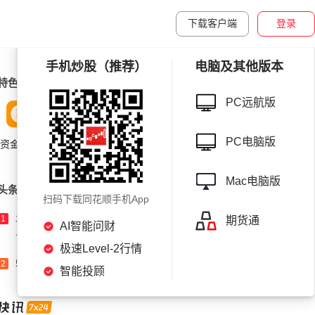
下载客户端
登录
手机炒股（推荐）
电脑及其他版本
特色工具
更多工具
PC远航版
PC电脑版
资金流向
盘面分析
涨停聚焦
公告速递
Mac电脑版
头条
更多头条
扫码下载同花顺手机App
北京：非京籍家庭购房社保个税缴纳年限下调为
1
期货通
AI智能问财
一年
极速Level-2行情
560元/股！A股存储巨头，定增大幅溢价！
2
智能投顾