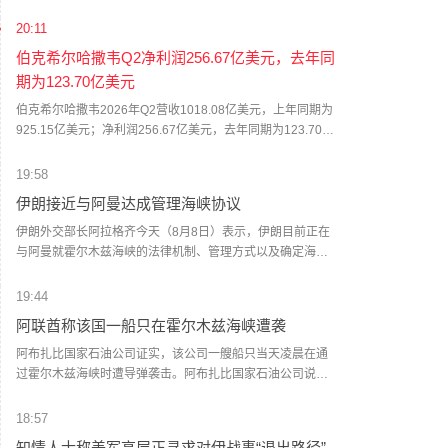
示，当前飞天茅台终端售价已涨至1760元/瓶。这已经是茅台
自营门店今年第二次独立提价。7月底，记者从茅台自营门店
20:11
处获悉，公司自营体系飞天茅台酒零售价调整为1719元/瓶。
伯克希尔哈撒韦Q2净利润256.67亿美元，去年同
值得一提的是，与上一次飞天茅台酒单品提价不同，除飞天
期为123.70亿美元
茅台之外，五星、经典版马年生肖、精品茅台三款产品售价
也有所上调，分别涨至1743元/瓶、1951元/瓶、2410元/瓶。
伯克希尔哈撒韦2026年Q2营收1018.08亿美元，上年同期为
据了解，取消自营体系分销模式后，茅台自营体系由线下自
925.15亿美元；净利润256.67亿美元，去年同期为123.70亿
营门店与i茅台构成，销售贵州茅台酒全系产品，分别聚焦B端
美元；运营利润为129.83亿美元，去年同期为111.60亿美
与C端消费群体。如今，两大渠道执行两个不同售价，形成线
元。
19:58
上线下“双价格体系”。在业内看来，这一系列举措核心目标在
伊朗接近与阿曼达成管理海峡协议
于掌握定价主导权。随着“i茅台”的出现，价格主导权已经从经
销商和黄牛手中转移到厂方。公司可以根据实时动态，调节
伊朗外交部长阿拉格齐今天（8月8日）表示，伊朗目前正在
传统渠道发货与i茅台的供货节奏，在挤压灰色炒作空间的同
与阿曼就霍尔木兹海峡的法律机制、管理方式以及确定海峡
时，为社会渠道保留合理利润。（每日经济新闻）
船舶通行路线进行谈判，双方已经非常接近达成协议。但
是，霍尔木兹海峡能否重新开放还取决于其他条件，包括美
19:44
国对其违反美伊谅解备忘录的行为作出弥补。阿拉格齐说，
阿联酋称该国一船只在霍尔木兹海峡遭袭
过去霍尔木兹海峡存在一套分道通航制，但伊朗认为，原有
路线已经不再适合作为船舶通行路线，伊方无法接受继续使
阿布扎比国家石油公司证实，该公司一艘船只当天凌晨在通
用该路线。因此，有必要规划一套新的通航机制，不过这涉
过霍尔木兹海峡时遭导弹袭击。阿布扎比国家石油公司说，
及复杂的技术和法律问题。目前双方正在讨论的是一条临时
袭击未造成人员受伤，目前局面可控。该公司并未提供遭袭
通航路线。在新的正式通航路线最终确定之前，将首先设立
船只具体类型、导弹来源以及船只受损情况等更多细节。
18:57
一条临时航道，并以此作为未来正式路线的基础。在这一问
（新华社）
知情人士称美军高层正寻求对伊战事“退出路径”