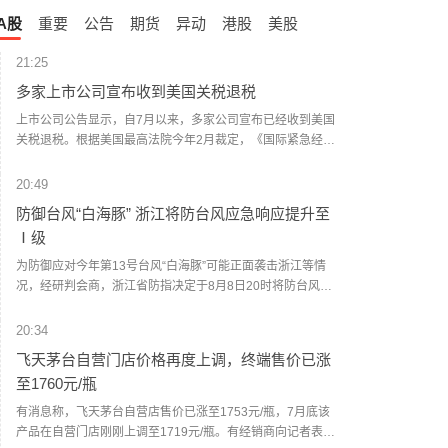
A股
重要
公告
期货
异动
港股
美股
21:25
多家上市公司宣布收到美国关税退税
上市公司公告显示，自7月以来，多家公司宣布已经收到美国
关税退税。根据美国最高法院今年2月裁定，《国际紧急经济
权力法》不授权总统征收大规模关税。美国国际贸易法院随
后下令海关办理相关退款。海关与边境保护局4月20日启动第
20:49
一阶段退款工作，首批退款于5月11日前后发放。美国海关与
防御台风“白海豚” 浙江将防台风应急响应提升至
边境保护局官员本月4日披露的信息显示，截至7月底，该部
Ⅰ级
门已处理完毕约1000亿美元关税的退款流程并把相关信息提
供给财政部用于付款。（中新社）
为防御应对今年第13号台风“白海豚”可能正面袭击浙江等情
况，经研判会商，浙江省防指决定于8月8日20时将防台风应
急响应提升至Ⅰ级，要求各地各部门密切关注台风发展动
态，按预案方案全力做好各项防台风工作，必要时宣布进入
20:34
紧急防汛期，采取停止户外集体活动、停工、停课、停业、
飞天茅台自营门店价格再度上调，终端售价已涨
停运和封闭交通道路等措施。（新华社）
至1760元/瓶
有消息称，飞天茅台自营店售价已涨至1753元/瓶，7月底该
产品在自营门店刚刚上调至1719元/瓶。有经销商向记者表