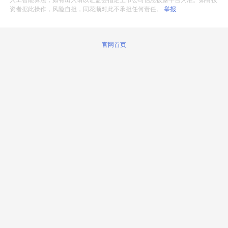
人工智能算法，如有出入请以证监会指定上市公司信息披露平台为准。如有投
资者据此操作，风险自担，同花顺对此不承担任何责任。
举报
官网首页