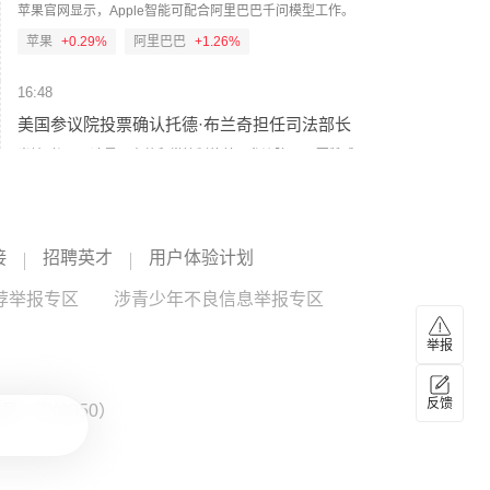
等信息。 休达危机也引发了欧盟内部围绕外部边境管控和移
300元/车，20座及以上不超过600元/车。因票务系统需调整
苹果官网显示，Apple智能可配合阿里巴巴千问模型工作。
民政策的新一轮争议。维尔库宁表示，欧盟委员会将于10日
升级，原按“人”收费调整为按“车”收费的景区，新方案不晚于8
苹果
+0.29%
阿里巴巴
+1.26%
继续跟进相关情况。(新华社)
月20日0时起执行，新方案开始实行前为过渡期，过渡期内价
格均不超过30元/人；原按“车”收费的景区，新方案不晚于8月
16:48
12日0时起执行，不设过渡期。各景区新方案将于近日向社会
发布，敬请广大游客关注。（人民财讯）
美国参议院投票确认托德·布兰奇担任司法部长
当地时间8日凌晨，由共和党控制的美国参议院以50票赞成、
49票反对的投票结果，确认托德·布兰奇担任司法部长。当地
时间6月8日，美国白宫表示，总统特朗普向美国参议院提交
托德·布兰奇出任司法部长的提名。特朗普4月2日宣布，帕姆·
16:26
邦迪不再担任司法部长，由副部长布兰奇代理。（央视新
接
美国会参议院通过临时拨款法案
招聘英才
用户体验计划
闻）
美国国会参议院8日通过一项联邦政府临时拨款法案，以避免
荐举报专区
涉青少年不良信息举报专区
联邦政府在现行预算到期后“停摆”。（新华社）
举报
16:08
美国财长贝森特：霍尔木兹海峡将“变得无关紧
反馈
：ZX0050）
要”
美国财长贝森特8月6日在接受美国全国广播公司采访时表
示，霍尔木兹海峡永远不会恢复到原来的样子，但他强调，