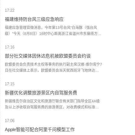
家，包括易方达基金、金长江、赵启祥、贺伟等，限售期均
为6个月。注：截至周五收盘，江波龙报386.6元/股，此次定
17:22
增价格较收盘价溢价45%。
福建维持防台风三级应急响应
福建应急管理官微消息，今年第13号台风“白海豚（强台风
级）”今天（8月8日）16时中心距离浙江省温州市东偏南方向
约450公里（北纬26.9度、东经125.1度）。预计“白海豚”将
以每小时10～15公里的速度向西偏北方向移动，可能于9日夜
17:16
间至10日早晨在浙江舟山至福建福鼎一带沿海登陆。今天夜
部分社交媒体因休达危机被欧盟委员会约谈
间至9日，闽外渔场、钓鱼岛海域、闽东渔场最大风力11～13
级、阵风13～15级；台风中心经过的附近海域可达14～15
欧盟委员会负责技术主权等事务的执行副主席汉娜·维尔库宁7
级、阵风16～17级。北部沿海海区10～12级、阵风12～14
日在社交媒体上表示，欧盟委员会当天就西班牙飞地休达局
级，中部沿海海区8～9级、阵风10～11级。中北部地区的部
势约谈短视频平台TikTok和美国元公司（Meta），要求平台
分县市阵风可达8～10级（高海拔山区局部11～12级）。宁
在危机期间加强内容监测并采取果断措施。 维尔库宁在社交
17:15
德和南平两市的部分县市有大雨到暴雨，局部大暴雨；其余
媒体平台X上说，在危机情况下，社交媒体平台必须果断采取
新疆优化调整旅游景区内自驾服务费
地区局部大雨到暴雨。福建省防指维持防台风三级应急响
行动，维护数字空间完整性。她表示，平台应加强对相关内
应。回港船舶、海上作业平台及涉海、涉岛旅游需加强安全
容的监测，并强化与事实核查机构的合作。 休达位于非洲西
新疆维吾尔自治区文化和旅游厅联合有关部门指导全区4A级
管理工作，沿海养殖设施需加固。防范台风暴雨可能引发的
北部、直布罗陀海峡附近的地中海沿岸，与摩洛哥接壤。日
及以上涉收取自驾服务费的旅游景区，对收费模式和标准作
次生灾害，请沿河低洼地带、地质灾害易发区人员及时转移
前，大批非法移民从摩洛哥方向进入休达，引发近年来西班
出优化调整。各景区制定优化调整方案，按程序报备后，将
避险。（界面新闻）
牙最严重的边境移民危机。 据德新社等媒体报道，一些进入
原按“人”收费、按“车”收费全部调整为按“车”收费，根据不同
17:06
休达的非法移民表示，他们此前从社交媒体获悉所谓“边境开
车型（以机动车行驶证核定载人数为准），5座及以下价格均
Apple智能可配合阿里千问模型工作
放”“休达将提供住宿”以及“进入休达后可继续前往西班牙本土”
不超过120元/车，6至7座不超过180元/车，8至19座不超过