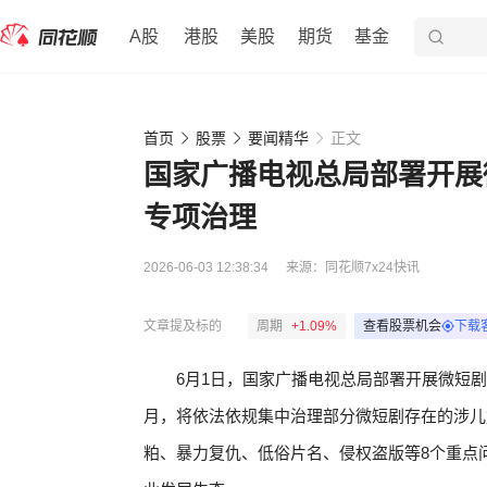
A股
港股
美股
期货
基金
首页
股票
要闻精华
正文
国家广播电视总局部署开展
专项治理
2026-06-03 12:38:34
来源：
同花顺7x24快讯
文章提及标的
周期
+1.09%
查看股票机会
下载
6月1日，国家广播电视总局部署开展微短
月，将依法依规集中治理部分微短剧存在的涉儿
粕、暴力复仇、低俗片名、侵权盗版等8个重点