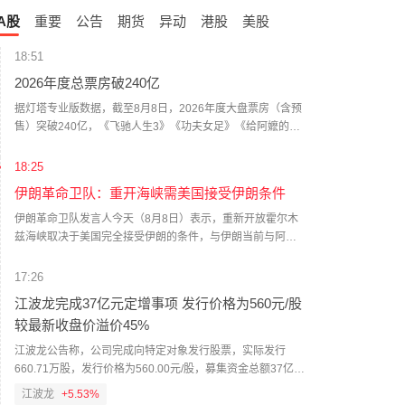
A股
重要
公告
期货
异动
港股
美股
18:51
2026年度总票房破240亿
据灯塔专业版数据，截至8月8日，2026年度大盘票房（含预
售）突破240亿，《飞驰人生3》《功夫女足》《给阿嬷的情
书》《镖人：风起大漠》《八仙！》暂列年度票房前五名。
（财联社）
18:25
伊朗革命卫队：重开海峡需美国接受伊朗条件
伊朗革命卫队发言人今天（8月8日）表示，重新开放霍尔木
兹海峡取决于美国完全接受伊朗的条件，与伊朗当前与阿曼
的协商情况无关。（CCTV国际时讯）
17:26
江波龙完成37亿元定增事项 发行价格为560元/股
较最新收盘价溢价45%
江波龙公告称，公司完成向特定对象发行股票，实际发行
660.71万股，发行价格为560.00元/股，募集资金总额37亿
元，扣除发行费用后净额36.68亿元。发行对象最终确定为21
江波龙
+5.53%