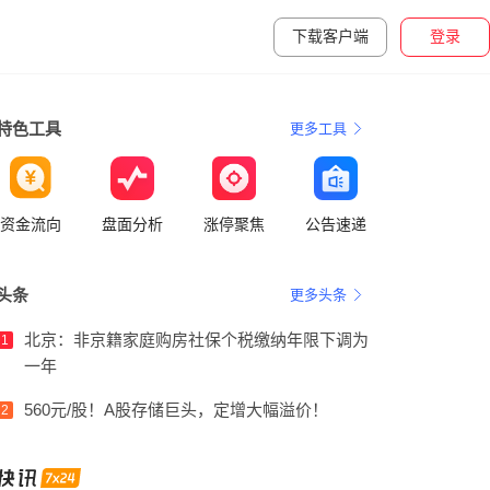
下载客户端
登录
特色工具
更多工具
资金流向
盘面分析
涨停聚焦
公告速递
头条
更多头条
北京：非京籍家庭购房社保个税缴纳年限下调为
1
一年
560元/股！A股存储巨头，定增大幅溢价！
2