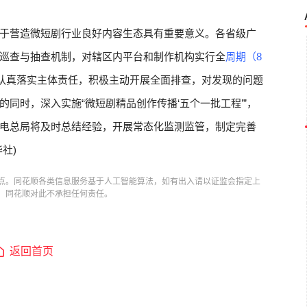
于营造微短剧行业良好内容生态具有重要意义。各省级广
巡查与抽查机制，对辖区内平台和制作机构实行全
周期（8
认真落实主体责任，积极主动开展全面排查，对发现的问题
同时，深入实施“微短剧精品创作传播‘五个一批工程’”，
电总局将及时总结经验，开展常态化监测监管，制定完善
社)
点。同花顺各类信息服务基于人工智能算法，如有出入请以证监会指定上
，同花顺对此不承担任何责任。
返回首页