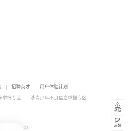
瑞银：黄金上涨行情具备支撑，金价明年有望向
5000美元迈进
瑞银首席投资官乌尔丽克 霍夫曼 - 布尔夏尔迪及其团队称：
“本轮黄金上涨行情拥有基本面支撑。预计2027年上半年，金
价将向每盎司5000美元迈进。团队预判通胀将逐步缓和，美
联储今年有望维持利率不变，并在2027年重启降息周期。“政
08:52
策利率下行预期升温，大概率压低实际收益率、拖累美元走
8月7日上海出口集装箱综合运价指数为3276.14点
势，进而提振黄金投资需求，为黄金营造更加有利的市场环
较上期上涨2.2%
境。”
8月7日，上海航运交易研究所（筹）发布的上海出口集装箱
综合运价指数为3276.14点，较上期上涨2.2%。据海关总署
最新公布的数据显示，以美元计价，中国7月出口同比增加
23.9%，增速继续保持高位，出口的强劲表现对中国出口集运
08:43
市场平稳发展起到长期的支撑作用。
接
招聘英才
用户体验计划
昨日ETF资金整体净流出265.95亿元
据同花顺iFinD数据显示，2026年8月7日，ETF资金整体净流
荐举报专区
涉青少年不良信息举报专区
出265.95亿元，股票型净流出278.72亿元，宽基型净流出
228.11亿元。当日ETF资金净流出榜单排名前3依次为：南方
举报
中证1000ETF（512100）净流出49.23亿元，华泰柏瑞沪深
08:05
300ETF（510300）净流出27.36亿元，华夏中证
特朗普称向关键矿产投资30亿美元
1000ETF（159845）净流出23.09亿元。
反馈
：ZX0050）