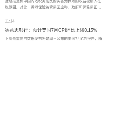
近期报道称中国内地税务居民购买香港保险的收益被纳入征
税范围。对此，香港保险监管局回应称，政府和保监局正密
切注意内地有关金融产品税务安排的最新发展，同时会与业
界保持紧密沟通。中国居民就境外投资收益必须依法申报及
11:14
缴税的要求一直存在，市场不用过度解读或作出揣测。香港
德意志银行：预计美国7月CPI环比上涨0.15%
保险市场发展成熟，产品设计灵活先进，可提供货币选择、
环球资产配置、人生规划、财富传承等专业服务，相信对内
下周最重要的数据发布将是周三公布的美国7月CPI报告，随
地客户有一定吸引力。
后周四将公布PPI数据。德意志银行美国经济学家预计，整体
消费者价格环比上涨0.15%，6月为下降0.42%；核心CPI预
计环比上涨0.26%，与6月持平。对于PPI数据，预计整体PPI
11:04
环比上涨0.22%（此前为0.13%）。
国铁南昌局启动四级应急响应 全力应对台风“白
海豚”
为全力应对台风“白海豚”登陆，国铁南昌局今天（8日）10时
起，在管内衢宁铁路、杭深铁路福鼎至福州南区段及相关支
线、联络线启动防洪防台风四级应急响应，运用卫星云图、
雷达图等技术手段，实时掌握降雨趋势和台风路径，及时对
10:50
强降雨和可能发生灾害的区段进行预警。计划停运福州至松
伊朗总统称与美谈判过程中从未让步
溪K8748次、洛阳至福州K32次等旅客列车。已购买停运列车
车票的旅客，可于票面乘车日期起30日内（含当日）通过
伊朗总统佩泽希齐扬在当地时间8月7日播出的讲话中强调，
12306网站、App或车站窗口免费办理退票手续。（央视新
伊朗从未寻求战争或扩张，但必将坚定捍卫国家主权与安
闻）
全。他指出，美以借冲突挑拨伊朗与波斯湾邻国关系，他呼