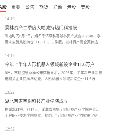
A股
重要
公告
期货
异动
港股
美股
14:19
景林资产二季度大幅减持热门科技股
当地时间8月7日，知名千亿级私募景林资产披露2026年二季
度末最新美股持仓（13F）。二季度，景林资产清仓英伟达、
META等热门科技股，大幅减持英特尔、网易、谷歌等标的；
景林资产在二季度末的美股持仓市值从38.8亿美元大幅下降
14:18
至21.9亿美元，降幅达43%。在大幅收缩多只原有持仓的同
今年上半年人形机器人领域新设企业11.6万户
时，景林资产也对部分半导体产业链公司进行了布局，包括
近期业绩超预期的美国光模块制造商AAOI（应用光电）。
8日，市场监管总局公布数据显示，2026年上半年新产业新赛
道相关企业持续增动能，人形机器人领域新设企业11.6万
户，同比增长9.5%，服务业相关经营主体亮点突出，制造业
企业转型加快，产业发展亮点纷呈。（新华社）
13:22
湖北首家宇树科技产业学院成立
据湖北日报，8月7日，湖北省首家宇树科技产业学院在长江
工程职业技术学院成立。据悉，“宇树科技产业学院”由宇树科
技股份有限公司与长江工程职业技术学院共建，实行“企业专
家任院长、校内教授任执行副院长”双院长制管理架构，聚焦
12:32
机器人调试、运维、技术支持等市场紧缺岗位，精准培育紧