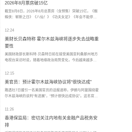
2026年8月票房破15亿
缺人才。
截至8月8日，2026年8月总票房（含预售）突破15亿，《蜘
蛛侠：崭新之日》《八仙！》《功夫女足》《年会不能停！
2》《痴迷》暂列8月票房榜前五。
12:24
美财长贝森特称 霍尔木兹海峡将逐步失去战略重
要性
美国财政部长斯科特·贝森特日前在接受美国亚利桑那州地方
电视台采访时说，随着地缘政治局势变化，今后越来越多能
源运输将绕过霍尔木兹海峡。他认为，霍尔木兹海峡将逐步
失去战略重要性。鉴于伊朗试图控制这条咽喉要道，海峡将
12:15
无法回到过去的状态。在接下来两年时间里，海峡将变成一
美官员：预计霍尔木兹海峡协议将“很快达成”
片普通水域，逐步变得不再那么重要。（新华社）
路透社7日援引一名美国官员的话报道称，伊朗与阿曼围绕霍
尔木兹海峡的谈判“有进展”，“预计很快达成协议”。这名官员
说，一旦协议达成，霍尔木兹海峡恢复商业航运，美国将解
除对伊海上封锁。这名官员同时重申，美方行动将继续基于
11:26
伊朗履行承诺的实际情况。美国阿克西奥斯新闻网站记者巴
香港保监局：密切关注内地有关金融产品税务安
拉克·拉维德7日在社交媒体上说，一名美伊谈判调解方外交官
排
告诉他，伊朗谈判代表正在等待伊朗最高国家安全委员会就
协议作出最终决定，“预计很快获得批准”。（新华社）