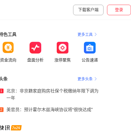
下载客户端
登录
特色工具
更多工具
资金流向
盘面分析
涨停聚焦
公告速递
头条
更多头条
北京：非京籍家庭购房社保个税缴纳年限下调为
1
一年
美官员：预计霍尔木兹海峡协议将“很快达成”
2