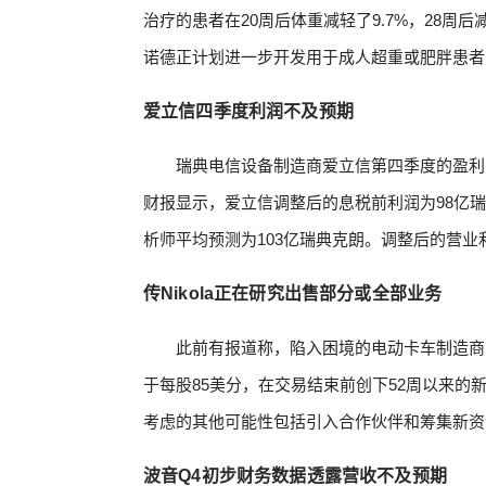
治疗的患者在20周后体重减轻了9.7%，28周后减
诺德正计划进一步开发用于成人超重或肥胖患者的Am
爱立信四季度利润不及预期
瑞典电信设备制造商爱立信第四季度的盈利
财报显示，爱立信调整后的息税前利润为98亿瑞典
析师平均预测为103亿瑞典克朗。调整后的营业利润
传Nikola正在研究出售部分或全部业务
此前有报道称，陷入困境的电动卡车制造商N
于每股85美分，在交易结束前创下52周以来的
考虑的其他可能性包括引入合作伙伴和筹集新资
波音Q4初步财务数据透露营收不及预期