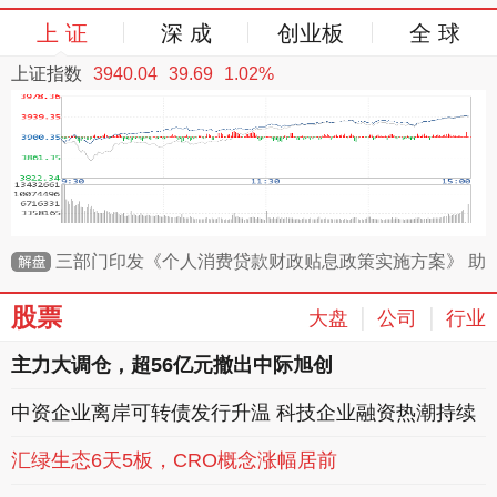
上 证
深 成
创业板
全 球
上证指数
3940.04
39.69
1.02%
三部门印发《个人消费贷款财政贴息政策实施方案》 助
力释放居民消费潜力
股票
|
|
大盘
公司
行业
主力大调仓，超56亿元撤出中际旭创
中资企业离岸可转债发行升温 科技企业融资热潮持续
汇绿生态6天5板，CRO概念涨幅居前