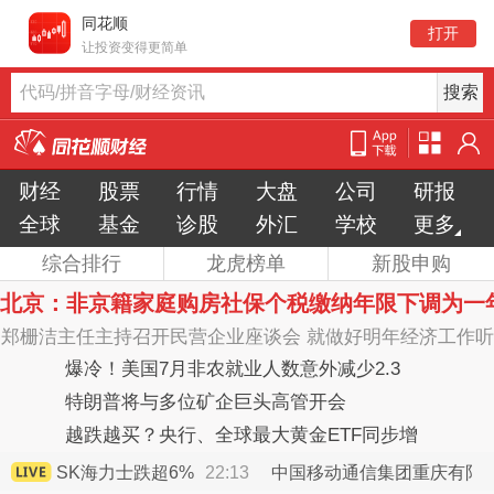
同花顺
打开
让投资变得更简单
代码/拼音字母/财经资讯
同
花
顺
财经
股票
行情
大盘
公司
研报
财
经
全球
基金
诊股
外汇
学校
更多
综合排行
龙虎榜单
新股申购
北京：非京籍家庭购房社保个税缴纳年限下调为一
郑栅洁主任主持召开民营企业座谈会 就做好明年经济工作听
取意见建议
爆冷！美国7月非农就业人数意外减少2.3
万，降息更近了吗
特朗普将与多位矿企巨头高管开会
越跌越买？央行、全球最大黄金ETF同步增
持黄金
2:17
SK海力士跌超6%
22:13
中国移动通信集团重庆有限