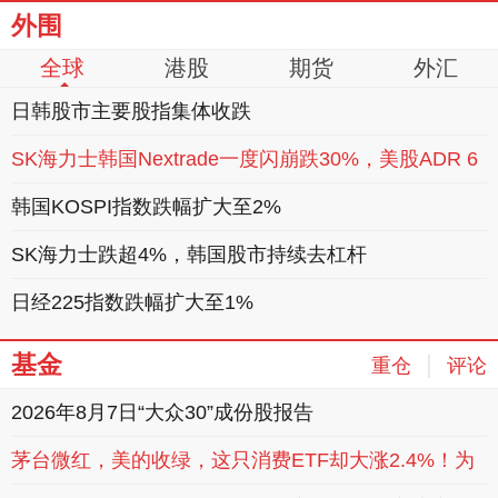
外围
全球
港股
期货
外汇
日韩股市主要股指集体收跌
SK海力士韩国Nextrade一度闪崩跌30%，美股ADR 6
日跌4.97%
韩国KOSPI指数跌幅扩大至2%
SK海力士跌超4%，韩国股市持续去杠杆
日经225指数跌幅扩大至1%
基金
|
重仓
评论
2026年8月7日“大众30”成份股报告
22:08
茅台微红，美的收绿，这只消费ETF却大涨2.4%！为
何？
22:06