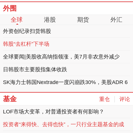
外围
全球
港股
期货
外汇
外资创纪录扫货韩股
韩股“去杠杆”下半场
全球要闻|美股收高纳指领涨，美7月非农意外减少
日韩股市主要股指集体收跌
SK海力士韩国Nextrade一度闪崩跌30%，美股ADR 6
日跌4.97%
基金
|
重仓
评论
LOF市场大变革，对普通投资者有何影响？
22:53
投资者“来得快、去得也快”，一只行业主题基金的成