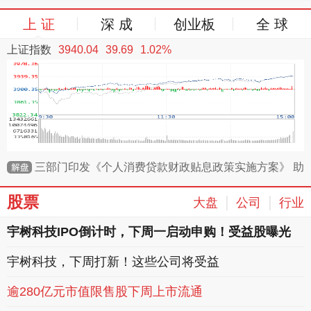
上 证
深 成
创业板
全 球
上证指数
3940.04
39.69
1.02%
三部门印发《个人消费贷款财政贴息政策实施方案》 助
力释放居民消费潜力
股票
|
|
大盘
公司
行业
宇树科技IPO倒计时，下周一启动申购！受益股曝光
宇树科技，下周打新！这些公司将受益
逾280亿元市值限售股下周上市流通