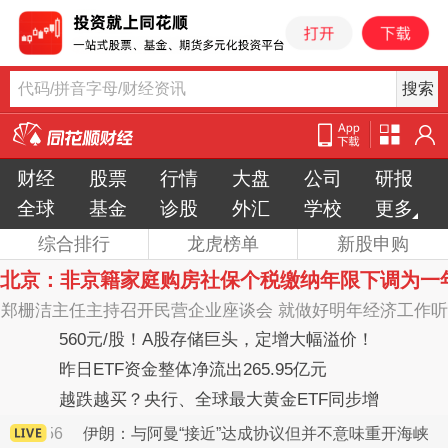
代码/拼音字母/财经资讯
同
花
顺
财经
股票
行情
大盘
公司
研报
财
经
全球
基金
诊股
外汇
学校
更多
综合排行
龙虎榜单
新股申购
北京：非京籍家庭购房社保个税缴纳年限下调为一
郑栅洁主任主持召开民营企业座谈会 就做好明年经济工作听
取意见建议
560元/股！A股存储巨头，定增大幅溢价！
昨日ETF资金整体净流出265.95亿元
越跌越买？央行、全球最大黄金ETF同步增
持黄金
进
22:56
伊朗：与阿曼“接近”达成协议但并不意味重开海峡
2